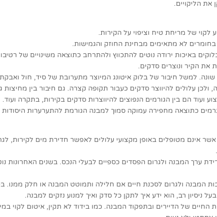
את הליקויים.
 לקוי של מריחת טיח וציפוי על הקירות.
 בחומרים לא מתאימים מבחינת החוזק והגמישות.
וקים באיכות ירודה נוטים להתכווץ ולהתרחב כתוצאה משינויים של רטיבות
את הקיר ונוצרים סדקים.
נה. למשל חיבור של בלוק איטונג המיוצר מתערובת של סיד, חול ואבקת אל
 ולכן עלולים להיווצר סדקים כעבור תקופה קצרה. גם חיבור בין מחיצות ג
ע ועוד הם בין הגורמים הנפוצים להיווצרות סדקים בקירות, בתקרה ועוד.
גרמים כתוצאה מחפירה עמוקה סמוך למבנה הגורמת להתערערות היסודות א
שר אינם מטופלים באופן מקצועי עלולים לאפשר חדירת מים לקירות, לגרו
ידת ערך המבנה ולגרום הפסדים כספיים לבעלי הנכס. בשנים האחרונות נוטי
יבות המבנה ולגרום לסכנת חיים אם חלילה ותמוטט המבנה או חלק ממנו. 
ל ניסיון רב, הוא ידע איך לתקן כל סדק ואיך למנוע נזקים למבנה.
 החיים של הדיירים ובתפקוד המבנה. כמו בידוד לא תקין, איטום לקוי במי