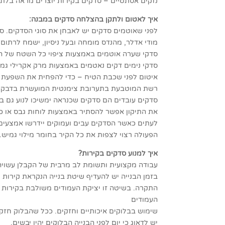
נזקים אסתטיים – סדקים בקירות יוצרים מראה בלתי 
איך לאטום ולתקן בהצלחה סדקים במבנה:
לפני שאוטמים סדקים יש לאבחן את סוגי הסדקים. סו
מודי אדלר, מהנדס מומחה ובעל ניסיון, ישמח לרתום 
סדקי שערה אוטמים באמצעות ציפוי כל השטח של הק
סדקי נימים דקים נאטמים באמצעות מרק אקרילי גמ
איטום לפני שכבת הטיח – כדי להפחית את השפעת ה
רשת המוטבעת בתערובת צימנטית המועשרת בדבק 
סדקים עובדים הם סדקים שכנראה ימשיכו לנוע גם בע
את התיקון אפשר להסתיר באמצעות לוחות גבס או כיס
לעתים כאשר הסדקים עבים ועמוקים יידרשו אמצעים פ
הפעולה רצוי לצפות את כל הקיר בחומר מילוי גמיש.
איך למנוע סדקים בקירות?
עבודה מקצועית ותשומת לב מרבית של הקבלן עשויה
בזמן הבנייה יש להעדיף שיטת בנייה הנקראת קירות 
התקרה. בשיטה זו יציקת העמודים משולבת בקירות 
העמודים
שימוש בבלוקים איכותיים וחזקים. ככל שהבלוק חזק 
יש לדאוג כי יום לפני הבנייה הבלוקים יהיו יבשים.