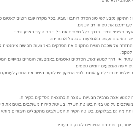
אסתטי ולא נעים.
ג התיקון נקבע לפי סוג הסדק רוחבו ועוביו. בכל מקרה שבו רוצים לאטו
לעזרתכם את ניסיונו רב השנים.
יר בציפוי גמיש. בדרך כלל מצפים את כל שטח הקיר בצבע גמיש.
יש. האיטום נעשה באמצעות שפכטל או מריחה.
תזוזה על שכבת הטיח מתקנים את הסדקים באמצעות חבישה צימנטית גל ג
לטקס.
תיד ואין דרך למנוע זאת. הסדקים נאטמים באמצעות חומרים גמישים המסו
ויי פח ואמצעים דומים נוספים.
ולשניים כדי לתקן אותם. לפני התיקון יש לנקות היטב את הסדק לעומקו ו
 למנוע אצת מרבית הבעיות שנוצרות כתוצאה מסדקים בקירות.
משולבים על פני בנייה בשיטת השלד. בשיטת קירות משולבים בונים את קיר
ותחומה גם בבלוקים. בשיטה הקירות המשולבים מתקבלים חיבורים מותאמי
יותר, כך פוחתים הסיכויים לסדקים בעתיד.