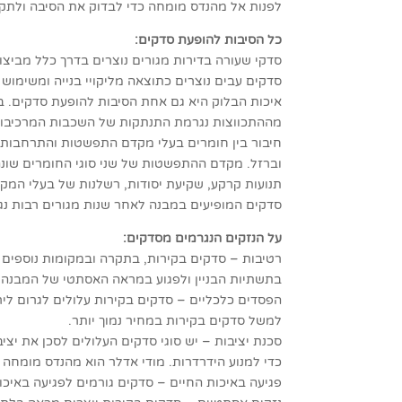
לפנות אל מהנדס מומחה כדי לבדוק את הסיבה ולתקן 
כל הסיבות להופעת סדקים:
סדקי שעורה בדירות מגורים נוצרים בדרך כלל מביצוע
סדקים עבים נוצרים כתוצאה מליקויי בנייה ומשימוש
איכות הבלוק היא גם אחת הסיבות להופעת סדקים. בל
מההתכווצות נגרמת התנתקות של השכבות המרכיבות 
חיבור בין חומרים בעלי מקדם התפשטות והתרחבות שו
וברזל. מקדם ההתפשטות של שני סוגי החומרים שונה,
תנועות קרקע, שקיעת יסודות, רשלנות של בעלי המקצו
סדקים המופיעים במבנה לאחר שנות מגורים רבות נ
על הנזקים הנגרמים מסדקים:
רטיבות – סדקים בקירות, בתקרה ובמקומות נוספים א
בתשתיות הבניין ולפגוע במראה האסתטי של המבנה.
הפסדים כלכליים – סדקים בקירות עלולים לגרום ליר
למשל סדקים בקירות במחיר נמוך יותר.
סכנת יציבות – יש סוגי סדקים העלולים לסכן את יצ
כדי למנוע הידרדרות. מודי אדלר הוא מהנדס מומחה בע
פגיעה באיכות החיים – סדקים גורמים לפגיעה באיכות