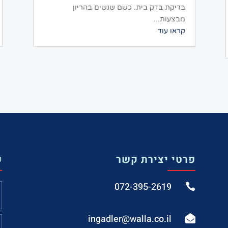
בדיקת בדק בית. כשם שנשים בהריון
מבצעות...
קראו עוד
פרטי יצירת קשר
ש
072-395-2619

‫ingadler@walla.co.il‬
