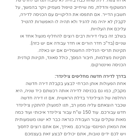
או הרצפה. דלת שהורכבה בזוית לא טובה תגרום להרס של
המשקוף והדלת, מה שיחייב טיפול מעמיק ויקר בהמשך, על
חשבון הדייר. אם תתפסו את הליקויים עם הכניסה לדירה,
לקבלן לא יהיה מה להגיד ולא תהיה לו האפשרות להטיל
עליכם את העלויות.
בשלב זה בעלי דירות רבים רוצים להחליף מנעול אחד או
שניים (בד"כ חדר הורים או חדר עבודה אם יש כזה).
תקינות תריסי הגלילה החשמליים אם יש כאלה.
תקינות מצלמות, חיבור המסך, כולל סאונד, תקינות קודנית
הכניסה ואינטרקום.
בדרך לדירה חדשה מחליפים צילינדר:
אחת הפעולות אותן הכרחי לבצע בקבלת דירה חדשה
מקבלן, כמו גם בכניסה לדירה אותה רכשתם כיד שניה, היא
החלפה של הצילינדר בדלת הראשית. אם זו דירה חדשה
שכבר הוצאתם עליה ממון רב, תנו למנעולן להתקין צילינדר
חדש עבורכם. עוד 150 ש"ח עבור צילינדר איכותי ועוד כמה
מאות שקלים עבור העבודה כנראה כבר לא ישנו משמעותית
את המאזן הפיננסי עבורכם. מאידך, אם אתם רוצים לחסוך
ויש לכם ידים טובות, אתם יכולים לבצע זאת בעצמכם