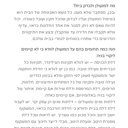
מה למנעולן ולבדק בית?
ובכן, מסתבר שלא מעט. כל נושא האבטחה של הבית הוא
בטיפול המנעולן ועליו לבדוק שהכל תקין ועובד כשורה. יכול
להיות שאם לא ניתן לסגור את אחד החלונות כראוי, עדיף
שלא תקבלו את הדירה עד שהקבלן יבצע את התיקונים
הנדרשים כדי שתהיו בטוחים לגמרי בבית שלכם.
הנה כמה תחומים בהם על המנעולן לוודא כי לא קיימים
ליקויי בניה:
דלת הכניסה – יש לוודא תקינות הצילינדר, תקינות כל
הבריחים ונעילה טובה. כמו כן יש לוודא כי הדלת הותקנה
ישר והמשקוף מעוגן לפי התקן ומלא בבטון כנדרש.
נעילה טובה ותקינה של כל הפתחים החיצוניים: חלונות,
תריסים, דלת המרפסת ודלת שירות אם קיימת. איתור של
ליקויי בניה באלומיניום, אם קיימים כאלה.
דלתות פנים ומנעולים – דלתות פנים הן עסק יקר. יש לעבור
דלת דלת בבית ולוודא כי הדלת הורכבה כראוי, המשקוף
יושב היטב והכל מכוון כמו שצריך. יש לראות שכל דלת
מסגרת היטב וננעלת היטב, מבלי לייצר חיכוך עם המשקוף