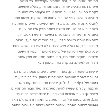
מסוגים שונים וגם בעזרת חומרים אקריליים. כל שיטת
איטום גגות מציעה יתרונות וגם חסרונות, כאלה שחשוב
לקחת בחשבון לפני שבוחרים אותה ובעיקר כדי ליהנות
ממענה מושלם לפני החורף ולמנוע את הנזקים, שהוא עשוי
להביא אתו. הזפת, למשל, הידועה כשיטת האיטום הוותיקה
ביותר, היא גם השיטה הזולה ביותר מבין אלו המוצעות
כיום. אחד היתרונות הבולטים בשיטה זו היא האפשרות
להתאים אותה בצורה קלה ויעילה מאד לגגות בעלי מבנה
מורכב יותר, או כאלה שיש עליהם לא מעט דודי שמש. מצד
שני, וכאן הוא חסרונה של שיטת איטום זו, במידה וישנם
סדקים עמוקים מאד בגג, היא פחות מתאימה שכן איננה
מצליחה לאטום, במקרה כזה, באופן מלא.
יריעות ביטומניות הן, כאמור, שיטת איטום נוספת וכיום גם
נחשבת לאחת השיטות המוצלחות בשוק. מדובר ביריעות
בעובי של בין4 ל – 5 מ"מ, יריעות עמידות וחזקות מאד.
התקנתן על הגג עשויה להיות מאתגרת מאד עבור המתקינים
ולהימשך שעות ארוכות (ובעיקר אם ישנם דודים רבים על
הגג), אולם בסופו של דבר המאמץ בהתקנה זו משתלם מאד
ואפשר ליהנות מפתרון איטום ברמה גבוהה. אפשרות נוספת