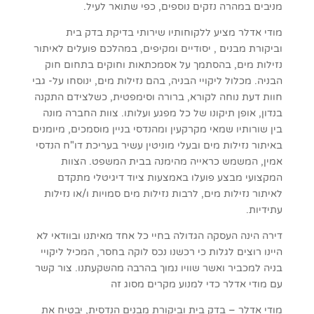
מניבים במהרה נזקים נוספים, כפי שתואר לעיל.
מודי אדלר מציע ללקוחותיו שירותי בדיקת בדק בית
וביקורת מבנים , יסודיים ומקיפים, במהלכם פועלים לאיתור
נזילות מים, בהסתמך על אסמכתאות וחוקים בתחום חוק
הבניה. מכלול ליקויי הבניה, בהם נזילות מים, ינוסחו על- גבי
חוות דעת נוחה לקורא, ברורה וסימפטית, כשלצידם התקנה
בנדון, אופן תיקונו של כל מפגע ועלותו. צוות החברה מונה
בין שורותיו שמאי מקרקעין ומהנדסי בניין מוסמכים, מיומנים
באיתור נזילות מים ובעלי מוניטין עשיר בעריכת דו"ח הנדסי
אמין, המשמש כראייה מהימנה בבית המשפט. הצוות
המקצועי מבצע פועלו באמצעות ציוד דיגיטלי מתקדם
לאיתור נזילות מים, לרבות נזילות מים סמויות ו/או נזילות
עתידיות.
דירה הינה העסקה הגדולה בחיי כל אחד מאיתנו ובוודאי לא
היינו רוצים לגלות כי רכשנו נכס לוקה בחסר, המכיל ליקויי
בניה למכביר ואשר שוויו נמוך בהרבה מהשקעתנו. צור קשר
עם מודי אדלר כדי למנוע מקרים מסוג זה
מודי אדלר – בדק בית וביקורת מבנים הנדסית, יבטיח את