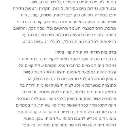
המניב ליקויים נוספים המעידים על טיב הנכס, שוויו
ובטיחותו. נזילות מים בקירות, קורות, תקרות ורצפות הדירה
יניבו במהרה ליקויים כגון רבבי לחות, פטרת, עובש, ריח
שאינו נעים, פגיעה בצבע הקירות ועיצובם, קורוזיה ברכיבי
מתכת, הרס למוצרי חשמל ורהיטים וכד'. נוסף לכך, והחשוב
ביותר: ליקויי בניה כתוצאה מנזילות מים מסיבים פגיעה
בריאותית לכל בני הבית בכלל, ולבעלי רגישויות בפרט.
בדק בית הנדסי לאיתור ליקויי בניה:
בדק בית הנדסי נועד לאתר מאות ליקויי בניה ובהם איתור
נזילות מים המצויים ברחבי הנכס. מקורם של ליקויים אלו
עלול להיות כתוצאה מאיטום חיצוני קלוקל אשר נעשה
באופן מתרשל ובלתי מקצועי וגרם לחדירת מים, או
כתוצאה ממערכת אינסטלציה חיצונית/פנימית ירודה בה
תמצא צנרת מים דולפת, צנרת דלוחין פגומה, או צנרת
איכותית אשר הותקנה באופן בלתי ראוי. ההמלצה הגורפת
הינה לתקן מהר ככל האפשר כל ליקוי שאותר, אך במקרים
בהם אותרה נזילות מים, דחיפות התיקון הינה קריטית וזמן
ביצוע הינו מכריע למצבו הפיסי של הבית. שכן, מפגעי
נזילות מים הינם מאלו אשר מחריפים במהרה ובד-בבד